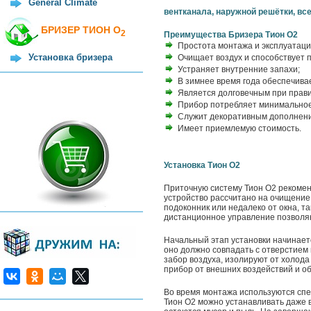
General Climate
вентканала, наружной решётки, в
БРИЗЕР ТИОН О
2
Преимущества Бризера Тион О2
Простота монтажа и эксплуатаци
Установка бризера
Очищает воздух и способствует 
Устраняет внутренние запахи;
В зимнее время года обеспечива
Является долговечным при прави
Прибор потребляет минимальное к
Служит декоративным дополнени
Имеет приемлемую стоимость.
Установка Тион О2
Приточную систему Тион О2 рекоменд
устройство рассчитано на очищение
подоконник или недалеко от окна, т
дистанционное управление позволяю
Начальный этап установки начинаетс
оно должно совпадать с отверстием в
забор воздуха, изолируют от холода
прибор от внешних воздействий и о
Во время монтажа используются спе
Тион О2 можно устанавливать даже в