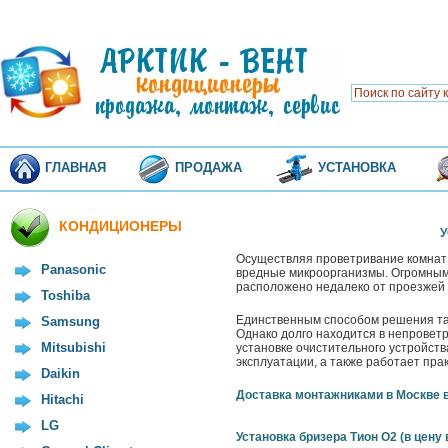
ГЛАВНАЯ
ПРОДАЖА
УСТАНОВКА
КОНДИЦИОНЕРЫ
У
Осуществляя проветривание комнат п
Panasonic
вредные микроорганизмы. Огромным
расположено недалеко от проезжей 
Toshiba
Единственным способом решения так
Samsung
Однако долго находится в непровет
Mitsubishi
установке очистительного устройств
эксплуатации, а также работает прак
Daikin
Доставка монтажниками в Москве 
Hitachi
LG
Установка бризера Тион О2 (в цену