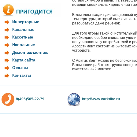
остаются мусор и пыль. На заверша
помощи специальных креплений тион
В комплект входит дистанционный пу
температуры, который высвечиваетс
Инверторные
разобраться даже ребенок.
Канальные
Для того чтобы такой очистительны
Кассетные
необходимо особое внимание уделить
популярностью у потребителей и ре
Напольные
Ассортимент состоит из бытовых ко
устройств.
Демонтаж-монтаж
Карта сайта
С Арктик Вент можно не беспокоитьс
В компании работает группа специа
Отзывы
качественный монтаж.
Контакты
8(495)505-22-79
http://www.varktike.ru