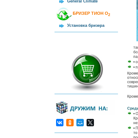
General Climate
БРИЗЕР ТИОН О
2
Установка бризера
та
бо
па
• 
• 
Кроме
относ
совре
тишин
Кроме
Среди
• 
Кр
не
• 
то
по