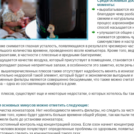
Среди основных до
моменты:
• вырабатываются ио
благодаря чему разб
свежим и натуральны
процесс аэроионифик
способ насыщается 
• улучшается общее 
снижается уровень ч
самочувствие и наст
кже снимается глазная усталость, появляющаяся в результате чрезмерно час
льшого количества времени, проведенного возле компьютера. Кроме того, ве
разитами, в частности с плесенью и вредными бактериями;
ощущается качество воздуха, который присутствует в помещении, становится
пропадают разные неприятные запахи, в особенности это заметно, если речь и
 вышеперечисленных плюсов также отсутствует надобность менять в ионизато
ительно недорогой такой элемент, который будет и экономически выгодным и
менные фильтры являются совершенно бесшумными, что также можно считат
а – одна из составляющих комфорта в доме.
 плюсов, существуют еще и некоторые недостатки, о которых хотелось бы так
 основных минусов можно отметить следующие:
Очистка ионизаторов. Нет необходимости менять фильтры, но следить за чист
оме того, нужно будет уделять больше времени общей уборке, так как пыли т
жели было до установки ионизатора;
Постоянный контроль над концентрацией озона. Если озон начнет концентри
 человек вскоре почувствует определенные проблемы со здоровьем, появитьс
стоянно следить за концентрацией такого газа;