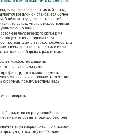
стоинств можно выделить следующие
ны, которые носят негативный заряд,
авляется воздух и он становится более
м. В общем, осуществляется некий
ации, то есть комната в искусственный
нужными анионами;
состояние человеческого организма,
увства усталости, поднимается
роение, повышается трудоспособность, а
тых просмотров телевизора или из-за
дется активная борьба с различными
 более комфортно дышать;
дет о санузле или кухне.
ре фильтр, так как можно купить
 максимально эффективным. Более того,
ь огромным преимуществом, ведь
 же поговорить.
отой придется на регулярной основе.
еперь начнет оседать гораздо быстрее,
роваться в чрезмерно больших объемах,
я простуда, а поэтому необходимо