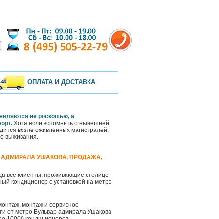
ОПЛАТА И ДОСТАВКА
 являются не роскошью, а
орт.
Хотя если вспомнить о нынешней
одится возле оживленных магистралей,
во выживания.
 АДМИРАЛА УШАКОВА, ПРОДАЖА,
ода все клиенты, проживающие столице
ный кондиционер с установкой на метро
емонтаж, монтаж и сервисное
ти от метро Бульвар адмирала Ушакова
ее 10000 кондиционеров.