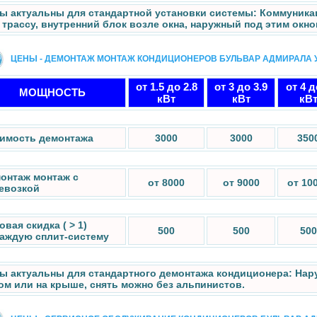
ы актуальны для стандартной установки системы: Коммуникац
 трассу, внутренний блок возле окна, наружный под этим окно
ЦЕНЫ - ДЕМОНТАЖ МОНТАЖ КОНДИЦИОНЕРОВ БУЛЬВАР АДМИРАЛА
от 1.5 до 2.8
от 3 до 3.9
от 4 д
МОЩНОСТЬ
кВт
кВт
кВ
имость демонтажа
3000
3000
350
онтаж монтаж с
от 8000
от 9000
от 10
евозкой
овая скидка ( > 1)
500
500
500
каждую сплит-систему
ы актуальны для стандартного демонтажа кондиционера: Нар
ом или на крыше, снять можно без альпинистов.