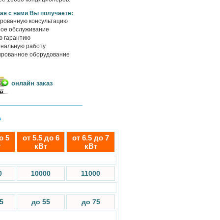
ая с нами Вы получаете:
рованную консультацию
ное обслуживание
ю гарантию
нальную работу
рованное оборудование
онлайн заказ
А
о 5
от 5.5 до 6
от 6.5 до 7
т
кВт
кВт
0
10000
11000
5
до 55
до 75