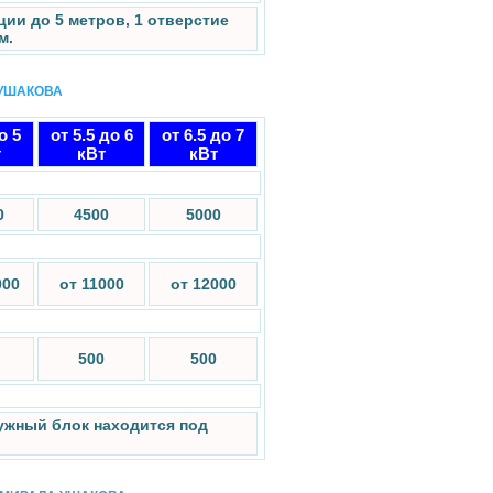
ии до 5 метров, 1 отверстие
м.
 УШАКОВА
о 5
от 5.5 до 6
от 6.5 до 7
т
кВт
кВт
0
4500
5000
000
от 11000
от 12000
500
500
ужный блок находится под