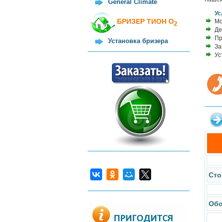
General Climate
Ус
БРИЗЕР ТИОН О
Мо
2
Де
Пр
Установка бризера
За
Ус
Сто
Обс