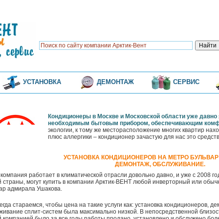
УСТАНОВКА
ДЕМОНТАЖ
СЕРВИС
Кондиционеры в Москве и Московской области уже давно
необходимым бытовым прибором, обеспечивающим комф
экологии, к тому же месторасположение многих квартир нах
плюс аллергики – кондиционер зачастую для нас это средст
УСТАНОВКА КОНДИЦИОНЕРОВ НА МЕТРО БУЛЬВАР
ДЕМОНТАЖ, ОБСЛУЖИВАНИЕ.
компания работает в климатической отрасли довольно давно, и уже с 2008 г
 страны, могут купить в компании Арктик-ВЕНТ любой инверторный или обыч
ар адмирала Ушакова.
егда стараемся, чтобы цена на такие услуги как: установка кондиционеров, д
живание сплит-систем была максимально низкой. В непосредственной близос
 компанией было за все годы работы продано, установлено и обслужено бол