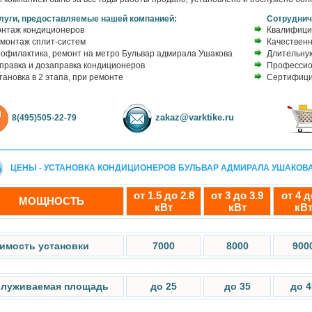
луги, предоставляемые нашей компанией:
Сотруднич
нтаж кондиционеров
Квалифици
монтаж сплит-систем
Качествен
офилактика, ремонт на метро Бульвар адмирала Ушакова
Длительну
правка и дозаправка кондиционеров
Профессио
тановка в 2 этапа, при ремонте
Сертифици
zakaz@varktike.ru
8(495)505-22-79
ЦЕНЫ - УСТАНОВКА КОНДИЦИОНЕРОВ БУЛЬВАР АДМИРАЛА УШАКОВ
от 1.5 до 2.8
от 3 до 3.9
от 4 д
МОЩНОСТЬ
кВт
кВт
кВ
имость установки
7000
8000
900
луживаемая площадь
до 25
до 35
до 4